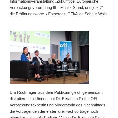
Informationsveranstaltung „Zukünftige, Europäische
Verpackungsverordnung III – Finaler Stand, und jetzt?“
die Eröffnungsworte. / Fotocredit: OFI/Alice Schnür-Wala
Um Rückfragen aus dem Publikum gleich gemeinsam
diskutieren zu können, bat Dr. Elisabeth Pinter, OFI
Verpackungsexpertin und Moderatorin des Nachmittags,
die Vortragenden der ersten drei Fachvorträge noch
einmal zu sich aufs Podium. V.l.n.r.: Dr. Elisabeth Pinter