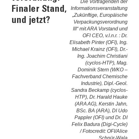
Die Vortragenden der
Finaler Stand,
Informationsveranstaltung
„Zukünftige, Europäische
und jetzt?
Verpackungsverordnung
III“ mit ARA Vorstand und
OFI CEO, v.l.n.r. : Dr.
Elisabeth Pinter (OFI), Ing.
Michael Krainz (OFI), Dr.-
Ing. Joachim Christiani
(cyclos-HTP), Mag.
Dominik Stern (WKO –
Fachverband Chemische
Industrie), Dipl.-Geol.
Sandra Beckamp (cyclos-
HTP), Dr. Harald Hauke
(ARA AG), Kerstin Jahn,
BSc. BA (ARA), DI Udo
Pappler (OFI) und Dr. DI
Felix Badura (Digi-Cycle)
/ Fotocredit: OFI/Alice
Schnür-Wala