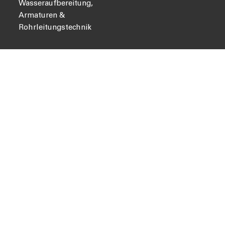
Wasseraufbereitung,
Armaturen &
Rohrleitungstechnik
UNTERNEHMEN
QUICK LINKS
Über Uns
News
Leistungen
Presse
Karriere
Intact Portal
Kontakt
Datenschutz
Impressum