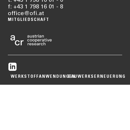
t: +43 1 798 16 01 - 0
f: +43 1 798 16 01 - 8
office@ofi.at
MITGLIEDSCHAFT
WERKSTOFFANWENDUNGEN
BAUWERKSERNEUERUNG
Pharma,
Bauwesen
Medizinprodukte &
Baustoffe
Hygiene
Bauprodukte
Technische
Kunststoffbauteile,
Sporttechnologie