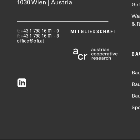
1030 Wien | Austria
Gef
Was
& R
t: +43 1 798 16 01 - 0
MITGLIEDSCHAFT
f: +43 1 798 16 01 - 8
office@ofi.at
BA
Ba
Bau
Ba
Spo