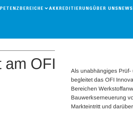
PETENZBEREICHE
AKKREDITIERUNG
ÜBER UNS
NEWS
t am OFI
Als unabhängiges Prüf- 
begleitet das OFI Innov
Bereichen Werkstoffan
Bauwerkserneuerung von
Markteintritt und darübe