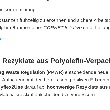
Risikominimierung
 Substanzen frühzeitig zu erkennen und sichere Arbei
lgt im Rahmen einer
CORNET-Initiative
unter Leitun
ier
.
 Rezyklate aus
Polyolefin-Verpa
ng Waste Regulation (PPWR)
entscheidende neue 
ng. Aufbauend auf den bereits sehr positiven Erken
yflex2Use
darauf ab,
hochwertige Rezyklate aus r
aterialkreislauf entscheidend zu verbessern.