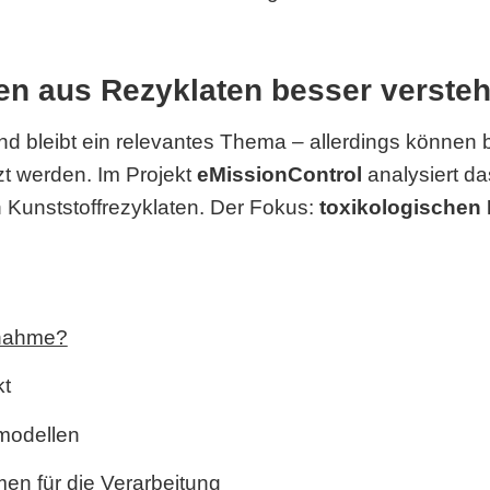
en aus Rezyklaten besser verste
nd bleibt ein relevantes Thema – allerdings können
t werden. Im Projekt
eMissionControl
analysiert d
 Kunststoffrezyklaten. Der Fokus:
toxikologischen
ilnahme?
kt
modellen
en für die Verarbeitung