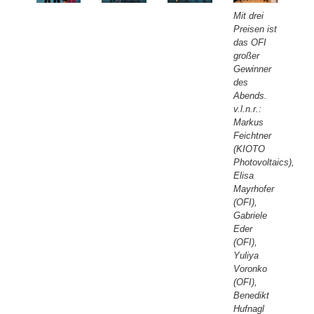
Mit drei
Preisen ist
das OFI
großer
Gewinner
des
Abends.
v.l.n.r.:
Markus
Feichtner
(KIOTO
Photovoltaics),
Elisa
Mayrhofer
(OFI),
Gabriele
Eder
(OFI),
Yuliya
Voronko
(OFI),
Benedikt
Hufnagl