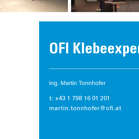
OFI Klebeexpe
Ing. Martin Tonnhofer
t: +43 1 798 16 01 201
martin.tonnhofer@ofi.at