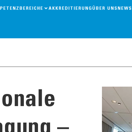
PETENZBEREICHE
AKKREDITIERUNG
ÜBER UNS
NEWS
ionale
agung –