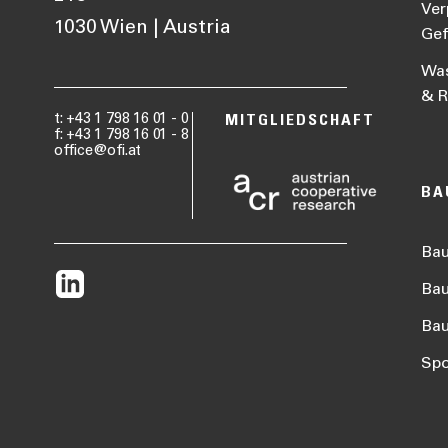
Ver
1030 Wien | Austria
Gef
Was
& R
t: +43 1 798 16 01 - 0
MITGLIEDSCHAFT
f: +43 1 798 16 01 - 8
office@ofi.at
BA
Ba
Bau
Ba
Spo