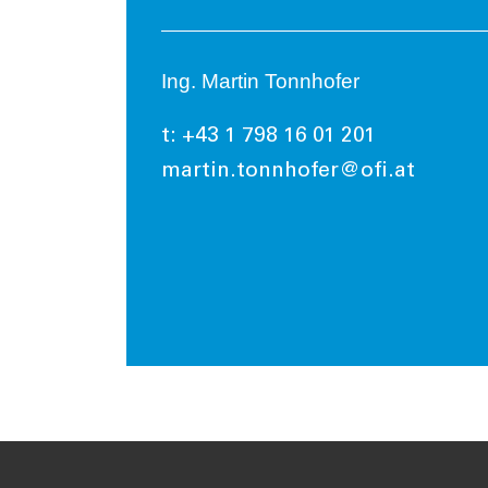
Ing. Martin Tonnhofer
t: +43 1 798 16 01 201
martin.tonnhofer@ofi.at