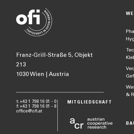
WE
Pha
Hyg
Tec
Franz-Grill-Straße 5, Objekt
Kle
213
Ver
1030 Wien | Austria
Gef
Was
& R
t: +43 1 798 16 01 - 0
MITGLIEDSCHAFT
f: +43 1 798 16 01 - 8
office@ofi.at
BA