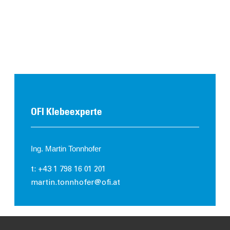
OFI Klebeexperte
Ing. Martin Tonnhofer
t: +43 1 798 16 01 201
martin.tonnhofer@ofi.at