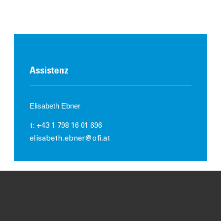
Assistenz
Elisabeth Ebner
t: +43 1 798 16 01 696
elisabeth.ebner@ofi.at