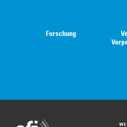
Forschung
V
Verp
WE