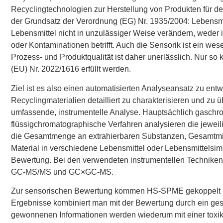
Recyclingtechnologien zur Herstellung von Produkten für den
der Grundsatz der Verordnung (EG) Nr. 1935/2004: Lebensmi
Lebensmittel nicht in unzulässiger Weise verändern, weder
oder Kontaminationen betrifft. Auch die Sensorik ist ein we
Prozess- und Produktqualität ist daher unerlässlich. Nur s
(EU) Nr. 2022/1616 erfüllt werden.
Ziel ist es also einen automatisierten Analyseansatz zu en
Recyclingmaterialien detailliert zu charakterisieren und z
umfassende, instrumentelle Analyse. Hauptsächlich gaschr
flüssigchromatographische Verfahren analysieren die jewe
die Gesamtmenge an extrahierbaren Substanzen, Gesamtmig
Material in verschiedene Lebensmittel oder Lebensmittelsim
Bewertung. Bei den verwendeten instrumentellen Technike
GC-MS/MS und GC×GC-MS.
Zur sensorischen Bewertung kommen HS-SPME gekoppelt m
Ergebnisse kombiniert man mit der Bewertung durch ein ges
gewonnenen Informationen werden wiederum mit einer toxik