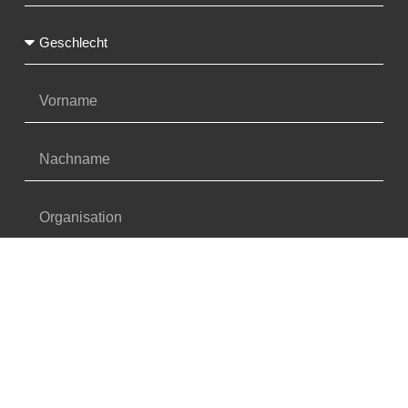
Ja, ich möchte Infos & Einladungen vom OFI erhalten
und bin damit einverstanden, dass meine
personenbezogenen Daten für diese Zwecke verarbeitet
werden. Die Hinweise zum Datenschutz habe ich
gelesen.*
SENDEN