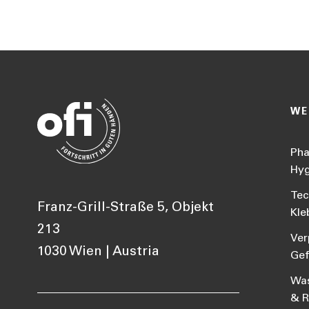
WE
Pha
Hyg
Tec
Franz-Grill-Straße 5, Objekt
Kle
213
Ver
1030 Wien | Austria
Gef
Was
& R