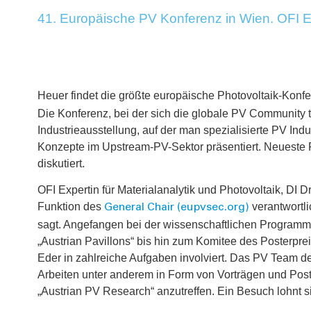
41. Europäische PV Konferenz in Wien. OFI Exp
Heuer findet die größte europäische Photovoltaik-Konf
Die Konferenz, bei der sich die globale PV Community tr
Industrieausstellung, auf der man spezialisierte PV Ind
Konzepte im Upstream-PV-Sektor präsentiert.
N
eueste 
diskutiert.
OFI Expertin für Materialanalytik und Photovoltaik, DI D
Funktion des
verantwortli
General Chair (eupvsec.org)
sagt. Angefangen bei der wissenschaftlichen Programme
„Austrian Pavillons“ bis hin zum Komitee des Posterprei
Eder in zahlreiche Aufgaben involviert. Das PV Team d
Arbeiten unter anderem in Form von Vorträgen und Post
„Austrian PV Research“ anzutreffen. Ein Besuch lohnt s