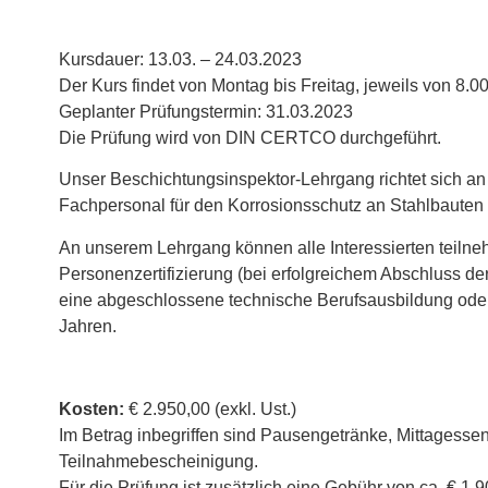
Kursdauer: 13.03. – 24.03.2023
Der Kurs findet von Montag bis Freitag, jeweils von 8.00 
Geplanter Prüfungstermin: 31.03.2023
Die Prüfung wird von DIN CERTCO durchgeführt.
Unser Beschichtungsinspektor-Lehrgang richtet sich an al
Fachpersonal für den Korrosionsschutz an Stahlbauten t
An unserem Lehrgang können alle Interessierten teilneh
Personenzertifizierung (bei erfolgreichem Abschluss de
eine abgeschlossene technische Berufsausbildung oder
Jahren.
Kosten:
€ 2.950,00 (exkl. Ust.)
Im Betrag inbegriffen sind Pausengetränke, Mittagess
Teilnahmebescheinigung.
Für die Prüfung ist zusätzlich eine Gebühr von ca. € 1.