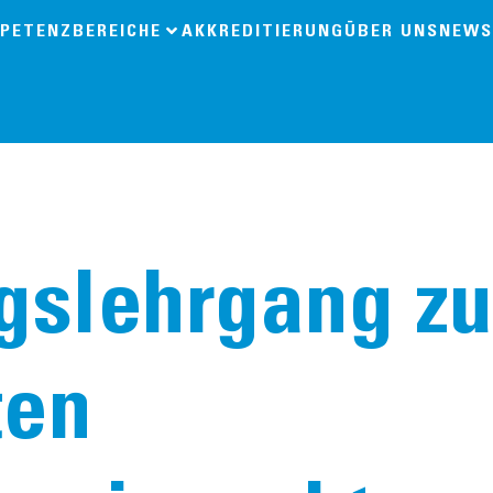
PETENZBEREICHE
AKKREDITIERUNG
ÜBER UNS
NEWS
ngslehrgang z
ten