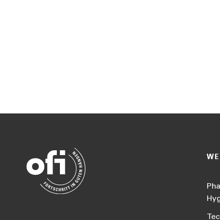
WE
Pha
Hyg
Tec